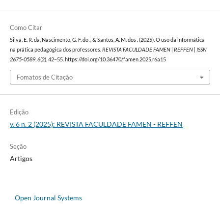
Como Citar
Silva, E. R. da, Nascimento, G. F. do ., & Santos, A. M. dos . (2025). O uso da informática
na prática pedagógica dos professores.
REVISTA FACULDADE FAMEN | REFFEN | ISSN
2675-0589
,
6
(2), 42–55. https://doi.org/10.36470/famen.2025.r6a15
Fomatos de Citação
Edição
v. 6 n. 2 (2025): REVISTA FACULDADE FAMEN - REFFEN
Seção
Artigos
Open Journal Systems