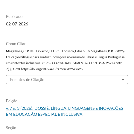
Publicado
02-07-2026
Como Citar
Magalhães, C. P. de ., Favacho, H. H. C. ., Fonseca, I. dos S. ., & Magalhães, P. R. . (2026).
Educação bilíngue para surdos:: inovações no ensino de Libras e Língua Portuguesa
em contextos inclusivos.
REVISTA FACULDADE FAMEN | REFFEN | ISSN 2675-0589
,
7
(3), 1–20. https://doi.org/10.36470/famen.2026.r7a25
Fomatos de Citação
Edição
v. 7 n. 3 (2026): DOSSIÊ: LÍNGUA, LINGUAGENS E INOVAÇÕES
EM EDUCAÇÃO ESPECIAL E INCLUSIVA
Seção