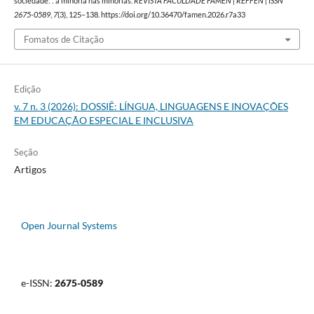
sociedade: : a minoria nas minorias.
REVISTA FACULDADE FAMEN | REFFEN | ISSN
2675-0589
,
7
(3), 125–138. https://doi.org/10.36470/famen.2026.r7a33
Fomatos de Citação
Edição
v. 7 n. 3 (2026): DOSSIÊ: LÍNGUA, LINGUAGENS E INOVAÇÕES
EM EDUCAÇÃO ESPECIAL E INCLUSIVA
Seção
Artigos
Open Journal Systems
e-ISSN:
2675-0589