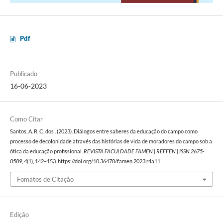
Pdf
Publicado
16-06-2023
Como Citar
Santos, A. R. C. dos . (2023). Diálogos entre saberes da educação do campo como
processo de decolonidade através das histórias de vida de moradores do campo sob a
ótica da educação profissional.
REVISTA FACULDADE FAMEN | REFFEN | ISSN 2675-
0589
,
4
(1), 142–153. https://doi.org/10.36470/famen.2023.r4a11
Fomatos de Citação
Edição