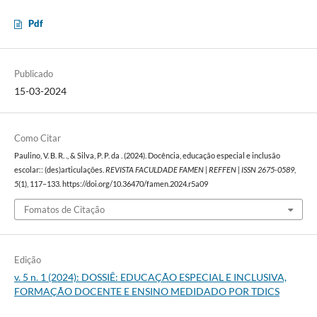
Pdf
Publicado
15-03-2024
Como Citar
Paulino, V. B. R. ., & Silva, P. P. da . (2024). Docência, educação especial e inclusão
escolar:: (des)articulações.
REVISTA FACULDADE FAMEN | REFFEN | ISSN 2675-0589
,
5
(1), 117–133. https://doi.org/10.36470/famen.2024.r5a09
Fomatos de Citação
Edição
v. 5 n. 1 (2024): DOSSIÊ: EDUCAÇÃO ESPECIAL E INCLUSIVA,
FORMAÇÃO DOCENTE E ENSINO MEDIDADO POR TDICS